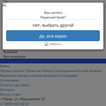
интернет-магазин пряжи
Ваш регион
0
Пермский Край?
выбрать категорию
Нет, выбрать другой
Пряжа в мотках
Пряжа на бобинах
Да, всё верно
Принадлежности для вязания
Фурнитура
закрыть
Бисер и бусины
Вышивка
Все категории
Показать оптовые цены
Войти
Пряжа в мотках
Пряжа на бобинах
Принадлежности для вязания
Фурнитура
Бисер и бусины
Вышивка
Распродажа
О компании
Оплата и доставка
Контакты
Вопрос-ответ
г. Пермь, ул. Маршрутная 10
+7 (952) 663-32-07