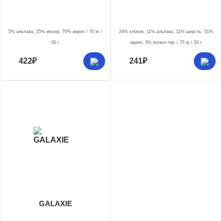
5% альпака, 25% мохер, 70% акрил
70 м
24% хлопок, 11% альпака, 11% шерсть, 51%
50 г
акрил, 3% полиэстер
75 м
50 г
422₽
241₽
GALAXIE