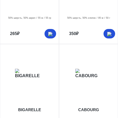
50% шерсть, 50% акрил
55 м
55 гр
50% шерсть, 50% хлопок
95 м
50 г
265₽
350₽
BIGARELLE
CABOURG