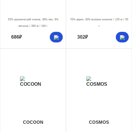
55% органический хлопок, 36% лен, 9%
70% акрил, 30% волокно конопли
135 м
50
вискоза
390 м
100 г
г
686₽
302₽
COCOON
COSMOS