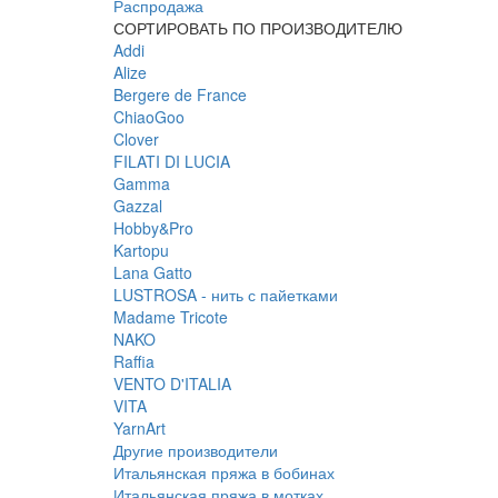
Распродажа
СОРТИРОВАТЬ ПО ПРОИЗВОДИТЕЛЮ
Addi
Alize
Bergere de France
ChiaoGoo
Clover
FILATI DI LUCIA
Gamma
Gazzal
Hobby&Pro
Kartopu
Lana Gatto
LUSTROSA - нить с пайетками
Madame Tricote
NAKO
Raffia
VENTO D'ITALIA
VITA
YarnArt
Другие производители
Итальянская пряжа в бобинах
Итальянская пряжа в мотках