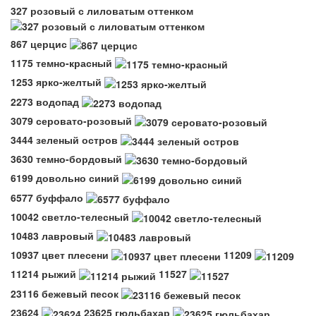
327 розовый с лиловатым оттенком
867 церцис
1175 темно-красный
1253 ярко-желтый
2273 водопад
3079 серовато-розовый
3444 зеленый остров
3630 темно-бордовый
6199 довольно синий
6577 буффало
10042 светло-телесный
10483 лавровый
10937 цвет плесени
11209
11214 рыжий
11527
23116 бежевый песок
23624
23625 гюльбахар