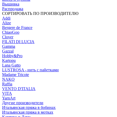
Вышивка
Распродажа
СОРТИРОВАТЬ ПО ПРОИЗВОДИТЕЛЮ
Addi
Alize
Bergere de France
ChiaoGoo
Clover
FILATI DI LUCIA
Gamma
Gazzal
Hobby&Pro
Kartopu
Lana Gatto
LUSTROSA - нить с пайетками
Madame Tricote
NAKO
Raffia
VENTO D'ITALIA
VITA
YarnArt
Другие производители
Итальянская пряжа в бобинах
Итальянская пряжа в мотках
Камтекс и Лама